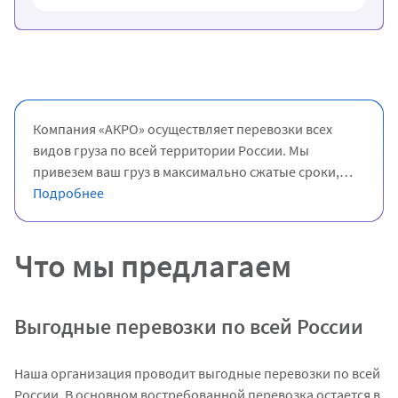
Компания «АКРО» осуществляет перевозки всех
видов груза по всей территории России. Мы
привезем ваш груз в максимально сжатые сроки,
даже в самые отдаленные регионы нашей страны
Подробнее
недорого Специально для ваших бизнес-целей
будет проработан оптимальный маршрут,
Что мы предлагаем
учитывающий все нюансы доставки. Мы поможем
вам сэкономить денежные и временные ресурсы.
Наши квалифицированные менеджеры быстро
решат любой вопрос и проблему, касающуюся
Выгодные перевозки по всей России
дальних грузоперевозок по России бесплатно за
несколько минут.
Наша организация проводит выгодные перевозки по всей
России. В основном востребованной перевозка остается в