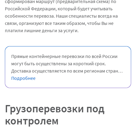
сформирован маршрут (предварительная схема) по
Российской Федерации, который будет учитывать
особенности перевоза. Наши специалисты всегда на
связи, организуют все таким образом, чтобы Вы не
платили лишние деньги за услуги.
Прямые контейнерные перевозки по всей России
могут быть осуществлены за короткий срок.
Доставка осуществляется по всем регионам страны
Ваш груз будет доставлен быстро и без каких-либо
Подробнее
повреждений. Подача транспорта в срочном
порядке может быть организована спустя несколько
часов после оформления заявки. Заказать экспресс
Грузоперевозки под
доставку груза в любое местоположение возможно
у нас через сформированный электронный кабинет.
контролем