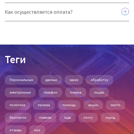
актуальности нашей информации.
Как осуществляется оплата?
Теги
Персональных
данных
заказ
обработку
электронные
телефон
пленка
лицам
политика
приема
помощь
акции
место
бесплатно
главная
года
почту
город
отзывы
ооо